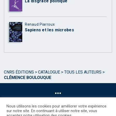
La disgrâce politique
Renaud Piarroux
Sapiens et les microbes
CNRS ÉDITIONS
>
CATALOGUE
>
TOUS LES AUTEURS
>
CLÉMENCE BOULOUQUE
Nous utilisons les cookies pour améliorer votre expérience
sur notre site. En continuant à utiliser notre site, vous
acceptez notre utilisation des cookies.
©CNRS EDITIONS 2025