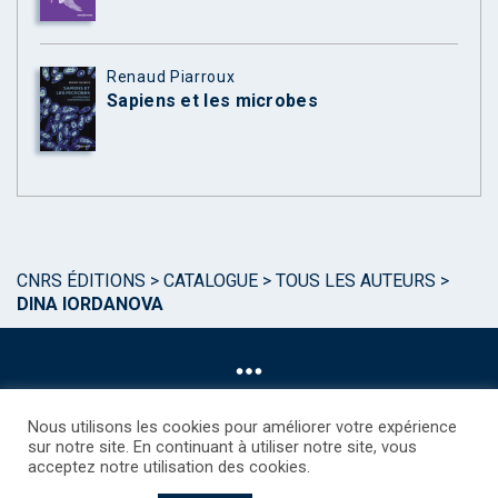
Renaud Piarroux
Sapiens et les microbes
CNRS ÉDITIONS
>
CATALOGUE
>
TOUS LES AUTEURS
>
DINA IORDANOVA
Nous utilisons les cookies pour améliorer votre expérience
sur notre site. En continuant à utiliser notre site, vous
acceptez notre utilisation des cookies.
©CNRS EDITIONS 2025
Mentions légales
Politique des Cookies
Consentement