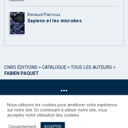
Renaud Piarroux
Sapiens et les microbes
CNRS ÉDITIONS
>
CATALOGUE
>
TOUS LES AUTEURS
>
FABIEN PAQUET
Nous utilisons les cookies pour améliorer votre expérience
sur notre site. En continuant à utiliser notre site, vous
acceptez notre utilisation des cookies.
©CNRS EDITIONS 2025
Mentions légales
Politique des Cookies
Consentement
Consentement
Droits étrangers / Foreign rights
Qui sommes nous ?
ACCEPTER