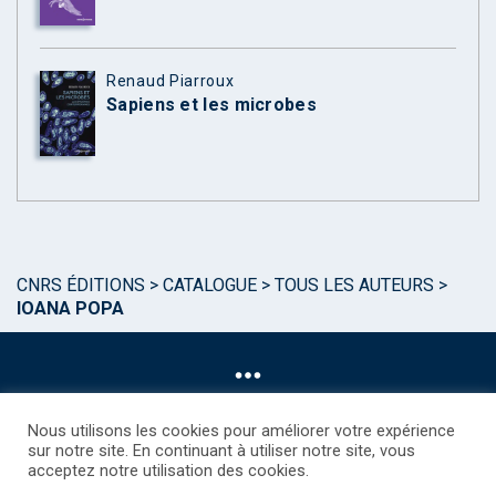
Renaud Piarroux
Sapiens et les microbes
CNRS ÉDITIONS
>
CATALOGUE
>
TOUS LES AUTEURS
>
IOANA POPA
Nous utilisons les cookies pour améliorer votre expérience
sur notre site. En continuant à utiliser notre site, vous
acceptez notre utilisation des cookies.
©CNRS EDITIONS 2025
Mentions légales
Politique des Cookies
Consentement