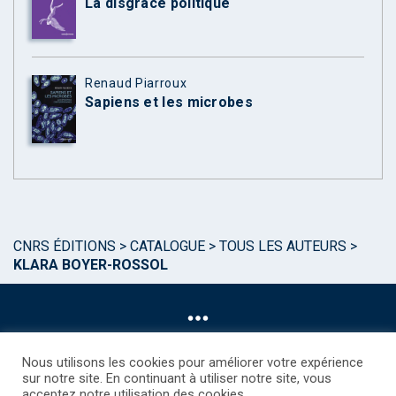
La disgrâce politique
Renaud Piarroux
Sapiens et les microbes
CNRS ÉDITIONS
>
CATALOGUE
>
TOUS LES AUTEURS
>
KLARA BOYER-ROSSOL
Nous utilisons les cookies pour améliorer votre expérience
sur notre site. En continuant à utiliser notre site, vous
acceptez notre utilisation des cookies.
©CNRS EDITIONS 2025