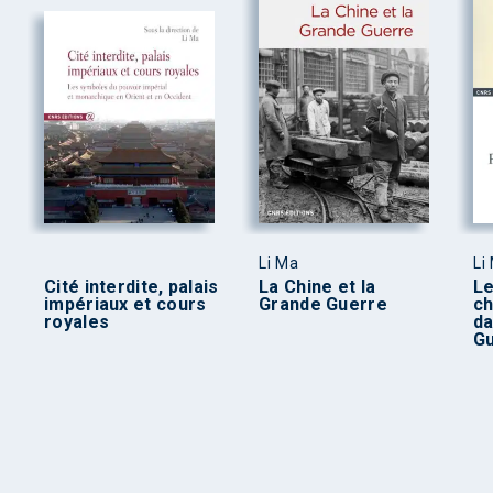
Li Ma
Li
Cité interdite, palais
La Chine et la
Le
impériaux et cours
Grande Guerre
ch
royales
da
Gu