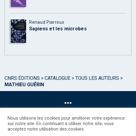
Renaud Piarroux
Sapiens et les microbes
CNRS ÉDITIONS
>
CATALOGUE
>
TOUS LES AUTEURS
>
MATHIEU GUÉRIN
Nous utilisons les cookies pour améliorer votre expérience
sur notre site. En continuant à utiliser notre site, vous
acceptez notre utilisation des cookies.
©CNRS EDITIONS 2025
Mentions légales
Politique des Cookies
Consentement