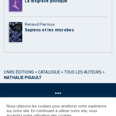
La disgrâce politique
Renaud Piarroux
Sapiens et les microbes
CNRS ÉDITIONS
>
CATALOGUE
>
TOUS LES AUTEURS
>
NATHALIE PIGAULT
Nous utilisons les cookies pour améliorer votre expérience
sur notre site. En continuant à utiliser notre site, vous
acceptez notre utilisation des cookies.
©CNRS EDITIONS 2025