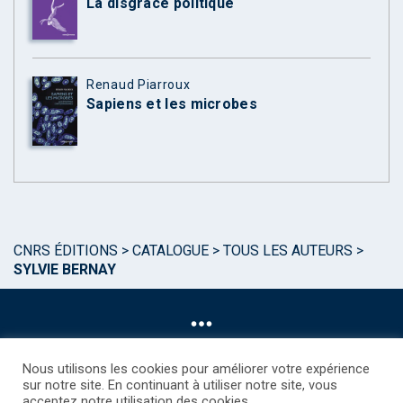
La disgrâce politique
Renaud Piarroux
Sapiens et les microbes
CNRS ÉDITIONS
>
CATALOGUE
>
TOUS LES AUTEURS
>
SYLVIE BERNAY
Nous utilisons les cookies pour améliorer votre expérience
sur notre site. En continuant à utiliser notre site, vous
acceptez notre utilisation des cookies.
©CNRS EDITIONS 2025