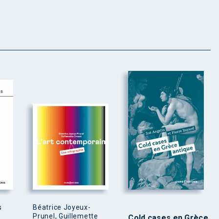
s
Béatrice Joyeux-
Prunel, Guillemette
Cold cases en Grèce