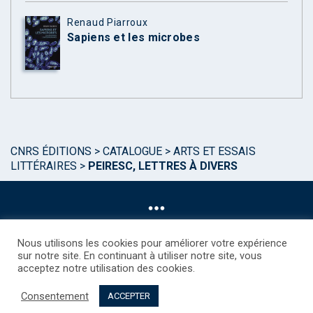
Renaud Piarroux
Sapiens et les microbes
CNRS ÉDITIONS
>
CATALOGUE
>
ARTS ET ESSAIS
LITTÉRAIRES
>
PEIRESC, LETTRES À DIVERS
Nous utilisons les cookies pour améliorer votre expérience
sur notre site. En continuant à utiliser notre site, vous
acceptez notre utilisation des cookies.
©CNRS EDITIONS 2025
Mentions légales
Politique des Cookies
Consentement
Consentement
Droits étrangers / Foreign rights
Qui sommes nous ?
ACCEPTER
Contact