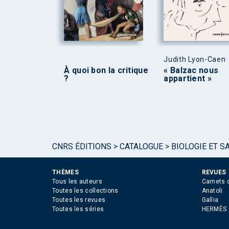
Judith Lyon-Caen
À quoi bon la critique
« Balzac nous
?
appartient »
CNRS ÉDITIONS
>
CATALOGUE
>
BIOLOGIE ET S
THÈMES
REVUES
Tous les auteurs
Carnets 
Toutes les collections
Anatoli
Toutes les revues
Gallia
Toutes les séries
HERMÈS