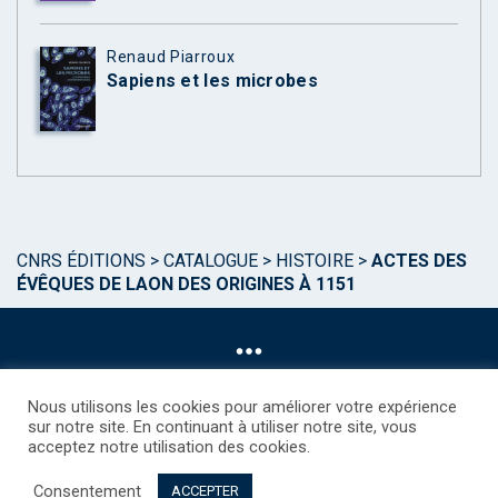
Renaud Piarroux
Sapiens et les microbes
CNRS ÉDITIONS
>
CATALOGUE
>
HISTOIRE
>
ACTES DES
ÉVÊQUES DE LAON DES ORIGINES À 1151
Nous utilisons les cookies pour améliorer votre expérience
sur notre site. En continuant à utiliser notre site, vous
acceptez notre utilisation des cookies.
©CNRS EDITIONS 2025
Mentions légales
Politique des Cookies
Consentement
Consentement
Droits étrangers / Foreign rights
Qui sommes nous ?
ACCEPTER