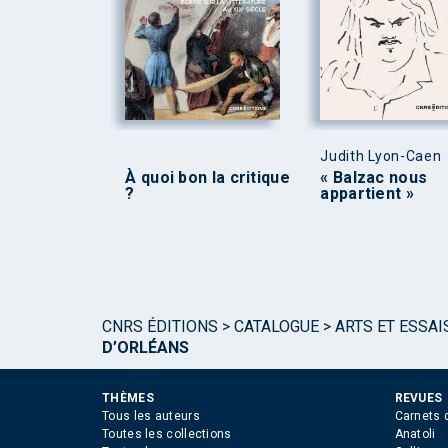
Judith Lyon-Caen
À quoi bon la critique
« Balzac nous
?
appartient »
CNRS ÉDITIONS
>
CATALOGUE
>
ARTS ET ESSAI
D’ORLÉANS
THÈMES
REVUES
Tous les auteurs
Carnets 
Toutes les collections
Anatoli