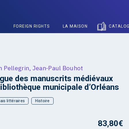
S
FOREIGN RIGHTS
LA MAISON
CATALO
h Pellegrin
,
Jean-Paul Bouhot
ogue des manuscrits médiévaux
bibliothèque municipale d’Orléans
ais littéraires
Histoire
83,80
€