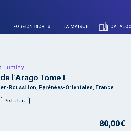
S
FOREIGN RIGHTS
LA MAISON
CATALO
e Lumley
de l’Arago Tome I
en-Roussillon, Pyrénées-Orientales, France
Préhistoire
80,00
€