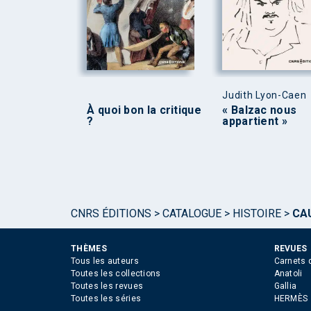
Judith Lyon-Caen
À quoi bon la critique
« Balzac nous
?
appartient »
CNRS ÉDITIONS
>
CATALOGUE
>
HISTOIRE
>
CAU
THÈMES
REVUES
Tous les auteurs
Carnets 
Toutes les collections
Anatoli
Toutes les revues
Gallia
Toutes les séries
HERMÈS