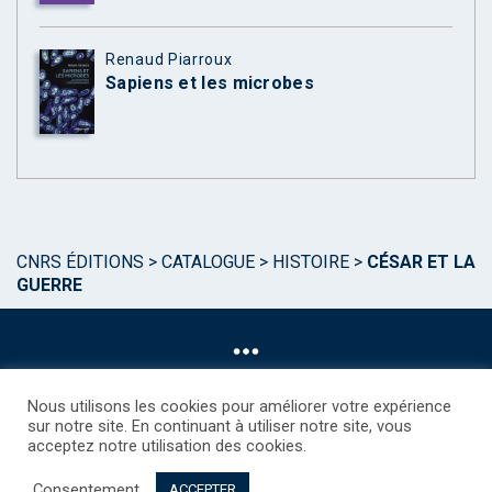
Renaud Piarroux
Sapiens et les microbes
CNRS ÉDITIONS
>
CATALOGUE
>
HISTOIRE
>
CÉSAR ET LA
GUERRE
Nous utilisons les cookies pour améliorer votre expérience
sur notre site. En continuant à utiliser notre site, vous
acceptez notre utilisation des cookies.
©CNRS EDITIONS 2025
Mentions légales
Politique des Cookies
Consentement
Consentement
Droits étrangers / Foreign rights
Qui sommes nous ?
ACCEPTER