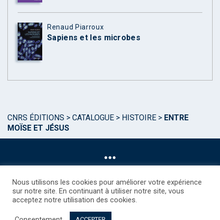
Renaud Piarroux
Sapiens et les microbes
CNRS ÉDITIONS
>
CATALOGUE
>
HISTOIRE
>
ENTRE
MOÏSE ET JÉSUS
Nous utilisons les cookies pour améliorer votre expérience
sur notre site. En continuant à utiliser notre site, vous
acceptez notre utilisation des cookies.
©CNRS EDITIONS 2025
Mentions légales
Politique des Cookies
Consentement
Consentement
Droits étrangers / Foreign rights
Qui sommes nous ?
ACCEPTER