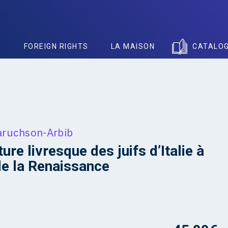
S
FOREIGN RIGHTS
LA MAISON
CATALO
aruchson-Arbib
ure livresque des juifs d’Italie à
 de la Renaissance