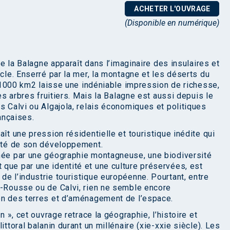
ACHETER L'OUVRAGE
(Disponible en numérique)
que la Balagne apparaît dans l’imaginaire des insulaires et
ècle. Enserré par la mer, la montagne et les déserts du
ne 1000 km2 laisse une indéniable impression de richesse,
les arbres fruitiers. Mais la Balagne est aussi depuis le
s Calvi ou Algajola, relais économiques et politiques
rançaises.
ît une pression résidentielle et touristique inédite qui
lité de son développement.
anée par une géographie montagneuse, une biodiversité
que par une identité et une culture préservées, est
e l’industrie touristique européenne. Pourtant, entre
e-Rousse ou de Calvi, rien ne semble encore
on des terres et d’aménagement de l’espace.
n », cet ouvrage retrace la géographie, l’histoire et
ittoral balanin durant un millénaire (xie-xxie siècle). Les