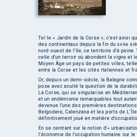
Tel le « Jardin de la Corse », c’est ainsi 
des continentaux depuis la fin du xviie si
nord-ouest de l’île, ce territoire d’à pei
celle d’un terroir où abondent la vigne et 
Moyen Âge un pays de petites villes, telle
entre la Corse et les cités italiennes et f
Or, depuis un demi-siècle, la Balagne conna
pose avec acuité la question de la durabi
La Corse, qui se singularise en Méditerr
et un endémisme remarquables tout autant 
devenue l’une des premières destinations d
Belgodere, Calenzana et les ports de L’Îl
définitivement joué en matière d’occupati
En se centrant sur la notion d’« urbanisatio
l’économie de l’occupation humaine sur le l