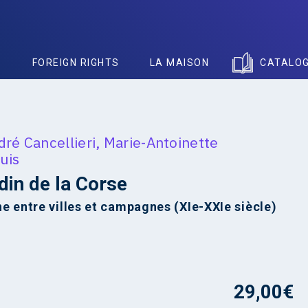
S
FOREIGN RIGHTS
LA MAISON
CATALO
ré Cancellieri
,
Marie-Antoinette
uis
din de la Corse
e entre villes et campagnes (XIe-XXIe siècle)
29,00
€