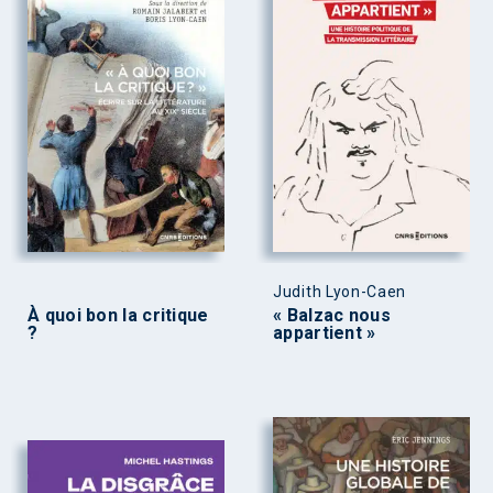
Judith Lyon-Caen
À quoi bon la critique
« Balzac nous
?
appartient »