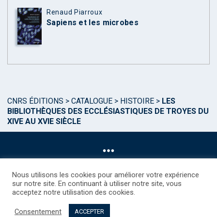
Renaud Piarroux
Sapiens et les microbes
CNRS ÉDITIONS
>
CATALOGUE
>
HISTOIRE
>
LES
BIBLIOTHÈQUES DES ECCLÉSIASTIQUES DE TROYES DU
XIVE AU XVIE SIÈCLE
Nous utilisons les cookies pour améliorer votre expérience
sur notre site. En continuant à utiliser notre site, vous
acceptez notre utilisation des cookies.
©CNRS EDITIONS 2025
Mentions légales
Politique des Cookies
Consentement
Consentement
Droits étrangers / Foreign rights
Qui sommes nous ?
ACCEPTER