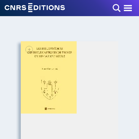
Toggle Menu
+