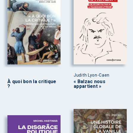
Judith Lyon-Caen
À quoi bon la critique
« Balzac nous
?
appartient »