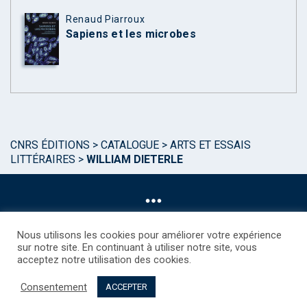
Renaud Piarroux
Sapiens et les microbes
CNRS ÉDITIONS
>
CATALOGUE
>
ARTS ET ESSAIS
LITTÉRAIRES
>
WILLIAM DIETERLE
Nous utilisons les cookies pour améliorer votre expérience
sur notre site. En continuant à utiliser notre site, vous
acceptez notre utilisation des cookies.
©CNRS EDITIONS 2025
Mentions légales
Politique des Cookies
Consentement
Consentement
Droits étrangers / Foreign rights
Qui sommes nous ?
ACCEPTER
Contact