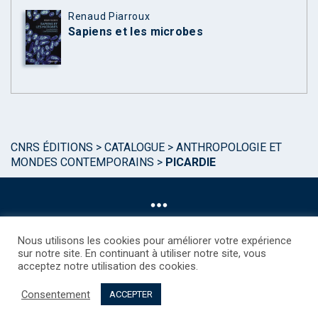
Renaud Piarroux
Sapiens et les microbes
CNRS ÉDITIONS
>
CATALOGUE
>
ANTHROPOLOGIE ET
MONDES CONTEMPORAINS
>
PICARDIE
Nous utilisons les cookies pour améliorer votre expérience
sur notre site. En continuant à utiliser notre site, vous
acceptez notre utilisation des cookies.
©CNRS EDITIONS 2025
Mentions légales
Politique des Cookies
Consentement
Consentement
Droits étrangers / Foreign rights
Qui sommes nous ?
ACCEPTER
Contact