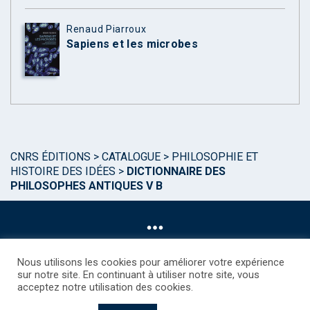
Renaud Piarroux
Sapiens et les microbes
CNRS ÉDITIONS
>
CATALOGUE
>
PHILOSOPHIE ET
HISTOIRE DES IDÉES
>
DICTIONNAIRE DES
PHILOSOPHES ANTIQUES V B
Nous utilisons les cookies pour améliorer votre expérience
sur notre site. En continuant à utiliser notre site, vous
acceptez notre utilisation des cookies.
©CNRS EDITIONS 2025
Mentions légales
Politique des Cookies
Consentement