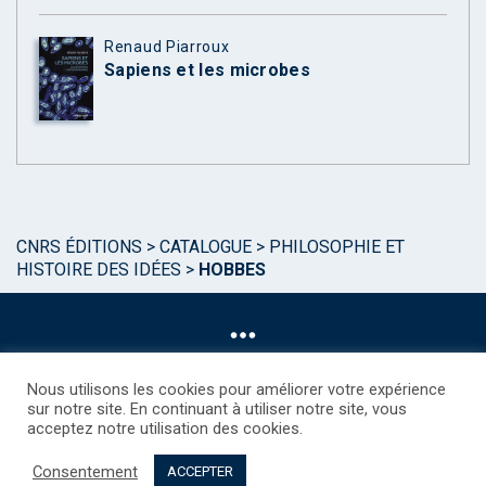
Renaud Piarroux
Sapiens et les microbes
CNRS ÉDITIONS
>
CATALOGUE
>
PHILOSOPHIE ET
HISTOIRE DES IDÉES
>
HOBBES
Nous utilisons les cookies pour améliorer votre expérience
sur notre site. En continuant à utiliser notre site, vous
acceptez notre utilisation des cookies.
©CNRS EDITIONS 2025
Mentions légales
Politique des Cookies
Consentement
Consentement
Droits étrangers / Foreign rights
Qui sommes nous ?
ACCEPTER