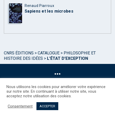
Renaud Piarroux
Sapiens et les microbes
CNRS ÉDITIONS
>
CATALOGUE
>
PHILOSOPHIE ET
HISTOIRE DES IDÉES
>
L’ÉTAT D’EXCEPTION
Nous utilisons les cookies pour améliorer votre expérience
sur notre site. En continuant à utiliser notre site, vous
acceptez notre utilisation des cookies.
©CNRS EDITIONS 2025
Mentions légales
Politique des Cookies
Consentement
Consentement
Droits étrangers / Foreign rights
Qui sommes nous ?
ACCEPTER
Contact