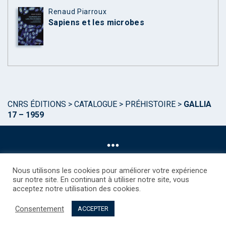
Renaud Piarroux
Sapiens et les microbes
CNRS ÉDITIONS
>
CATALOGUE
>
PRÉHISTOIRE
>
GALLIA
17 – 1959
Nous utilisons les cookies pour améliorer votre expérience
sur notre site. En continuant à utiliser notre site, vous
acceptez notre utilisation des cookies.
©CNRS EDITIONS 2025
Mentions légales
Politique des Cookies
Consentement
Consentement
Droits étrangers / Foreign rights
Qui sommes nous ?
ACCEPTER
Contact