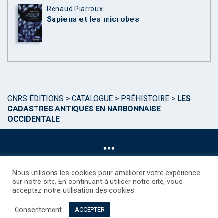
Renaud Piarroux
Sapiens et les microbes
CNRS ÉDITIONS
>
CATALOGUE
>
PRÉHISTOIRE
>
LES
CADASTRES ANTIQUES EN NARBONNAISE
OCCIDENTALE
Nous utilisons les cookies pour améliorer votre expérience
sur notre site. En continuant à utiliser notre site, vous
acceptez notre utilisation des cookies.
©CNRS EDITIONS 2025
Mentions légales
Politique des Cookies
Consentement
Consentement
Droits étrangers / Foreign rights
Qui sommes nous ?
ACCEPTER
Contact