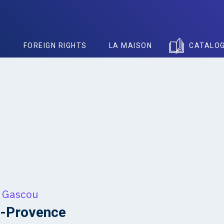
S
FOREIGN RIGHTS
LA MAISON
CATALO
 Gascou
n-Provence