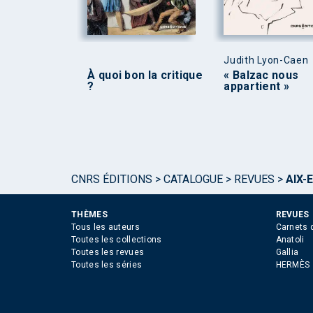
Judith Lyon-Caen
À quoi bon la critique
« Balzac nous
?
appartient »
CNRS ÉDITIONS
>
CATALOGUE
>
REVUES
>
AIX-
THÈMES
REVUES
Tous les auteurs
Carnets 
Toutes les collections
Anatoli
Toutes les revues
Gallia
Toutes les séries
HERMÈS