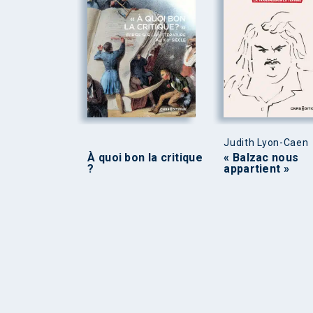
Judith Lyon-Caen
À quoi bon la critique
« Balzac nous
?
appartient »