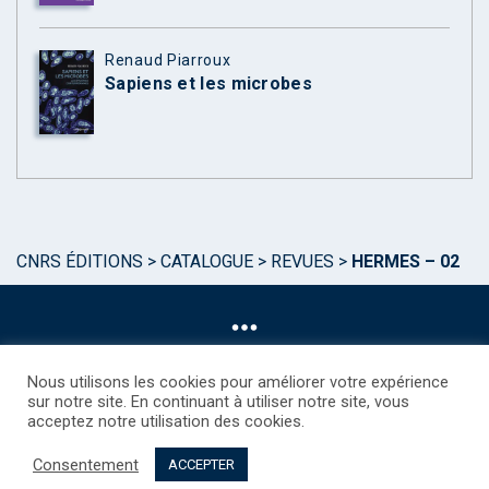
Renaud Piarroux
Sapiens et les microbes
CNRS ÉDITIONS
>
CATALOGUE
>
REVUES
>
HERMES – 02
Nous utilisons les cookies pour améliorer votre expérience
sur notre site. En continuant à utiliser notre site, vous
acceptez notre utilisation des cookies.
©CNRS EDITIONS 2025
Mentions légales
Politique des Cookies
Consentement
Consentement
Droits étrangers / Foreign rights
Qui sommes nous ?
ACCEPTER
Contact