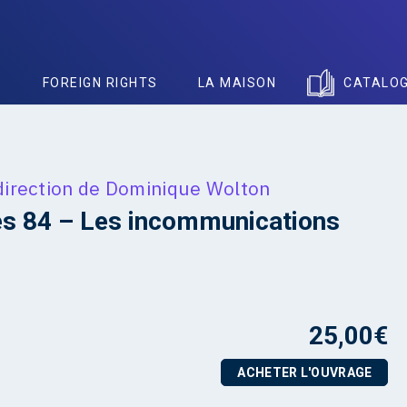
S
FOREIGN RIGHTS
LA MAISON
CATALO
direction de
Dominique Wolton
s 84 – Les incommunications
25,00
€
ACHETER L'OUVRAGE