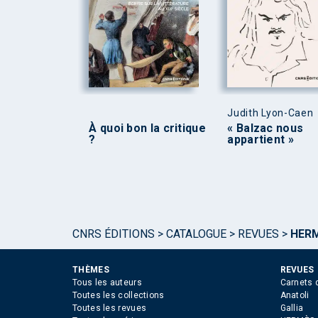
Judith Lyon-Caen
À quoi bon la critique
« Balzac nous
?
appartient »
CNRS ÉDITIONS
>
CATALOGUE
>
REVUES
>
HERM
THÈMES
REVUES
Tous les auteurs
Carnets 
Toutes les collections
Anatoli
Toutes les revues
Gallia