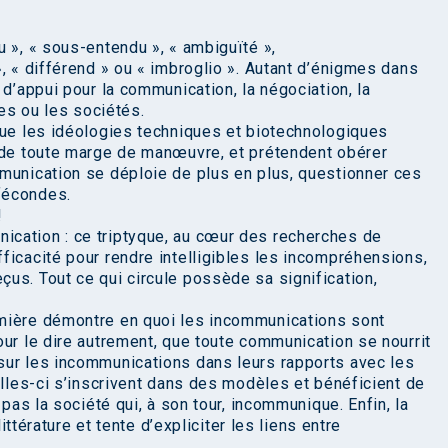
 », « sous-entendu », « ambiguïté »,
, « différend » ou « imbroglio ». Autant d’énigmes dans
 d’appui pour la communication, la négociation, la
res ou les sociétés.
que les idéologies techniques et biotechnologiques
, de toute marge de manœuvre, et prétendent obérer
munication se déploie de plus en plus, questionner ces
fécondes.
!
cation : ce triptyque, au cœur des recherches de
ficacité pour rendre intelligibles les incompréhensions,
us. Tout ce qui circule possède sa signification,
mière démontre en quoi les incommunications sont
our le dire autrement, que toute communication se nourrit
sur les incommunications dans leurs rapports avec les
elles-ci s’inscrivent dans des modèles et bénéficient de
 pas la société qui, à son tour, incommunique. Enfin, la
littérature et tente d’expliciter les liens entre
.