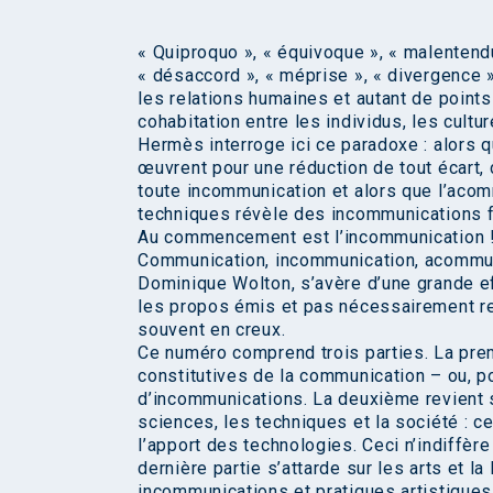
« Quiproquo », « équivoque », « malentendu
« désaccord », « méprise », « divergence »
les relations humaines et autant de points
cohabitation entre les individus, les cultu
Hermès interroge ici ce paradoxe : alors 
œuvrent pour une réduction de tout écart
toute incommunication et alors que l’acom
techniques révèle des incommunications 
Au commencement est l’incommunication 
Communication, incommunication, acommuni
Dominique Wolton, s’avère d’une grande ef
les propos émis et pas nécessairement reç
souvent en creux.
Ce numéro comprend trois parties. La pre
constitutives de la communication – ou, p
d’incommunications. La deuxième revient 
sciences, les techniques et la société : c
l’apport des technologies. Ceci n’indiffère
dernière partie s’attarde sur les arts et la 
incommunications et pratiques artistiques