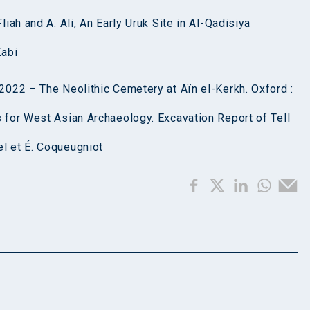
liah and A. Ali, An Early Uruk Site in Al-Qadisiya
Zabi
 2022 – The Neolithic Cemetery at Aïn el-Kerkh. Oxford :
s for West Asian Archaeology. Excavation Report of Tell
el et É. Coqueugniot