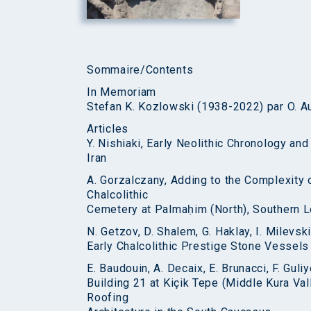
Sommaire/Contents
In Memoriam
Stefan K. Kozlowski (1938-2022) par O. A
Articles
Y. Nishiaki, Early Neolithic Chronology an
Iran
A. Gorzalczany, Adding to the Complexity
Chalcolithic
Cemetery at Palmaḥim (North), Southern L
N. Getzov, D. Shalem, G. Haklay, I. Milevsk
Early Chalcolithic Prestige Stone Vessels
E. Baudouin, A. Decaix, E. Brunacci, F. Gu
Building 21 at Kiçik Tepe (Middle Kura Val
Roofing