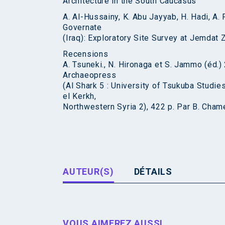
Architecture in the South Caucasus
A. Al-Hussainy, K. Abu Jayyab, H. Hadi, A. F
Governate
(Iraq): Exploratory Site Survey at Jemdat 
Recensions
A. Tsuneki., N. Hironaga et S. Jammo (éd.)
Archaeopress
(Al Shark 5 : University of Tsukuba Studie
el Kerkh,
Northwestern Syria 2), 422 p. Par B. Cham
AUTEUR(S)
DÉTAILS
VOUS AIMEREZ AUSSI