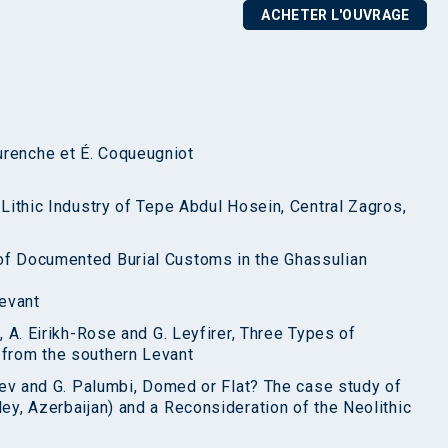
ACHETER L'OUVRAGE
urenche et É. Coqueugniot
d Lithic Industry of Tepe Abdul Hosein, Central Zagros,
 of Documented Burial Customs in the Ghassulian
evant
i, A. Eirikh-Rose and G. Leyfirer, Three Types of
 from the southern Levant
liyev and G. Palumbi, Domed or Flat? The case study of
ley, Azerbaijan) and a Reconsideration of the Neolithic