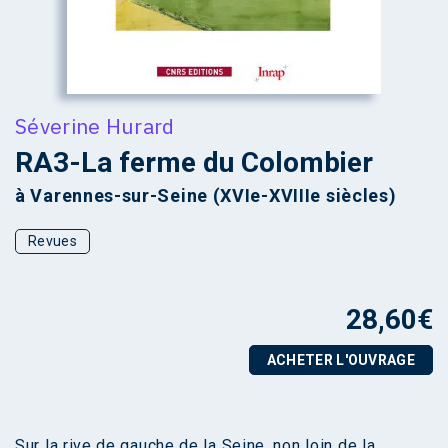
Séverine Hurard
RA3-La ferme du Colombier
à Varennes-sur-Seine (XVIe-XVIIIe siècles)
Revues
28,60
€
ACHETER L'OUVRAGE
Sur la rive de gauche de la Seine, non loin de la