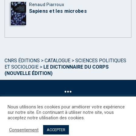
Renaud Piarroux
Sapiens et les microbes
CNRS ÉDITIONS
>
CATALOGUE
>
SCIENCES POLITIQUES
ET SOCIOLOGIE
>
LE DICTIONNAIRE DU CORPS
(NOUVELLE ÉDITION)
Nous utilisons les cookies pour améliorer votre expérience
sur notre site. En continuant à utiliser notre site, vous
acceptez notre utilisation des cookies.
©CNRS EDITIONS 2025
Mentions légales
Politique des Cookies
Consentement
Consentement
Droits étrangers / Foreign rights
Qui sommes nous ?
ACCEPTER
Contact