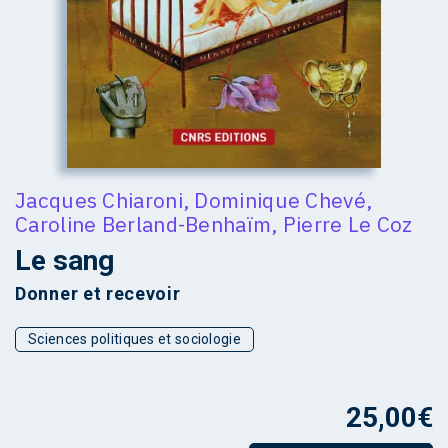
Jacques Chiaroni
,
Dominique Chevé
,
Caroline Berland-Benhaïm
,
Pierre Le Coz
Le sang
Donner et recevoir
Sciences politiques et sociologie
25,00
€