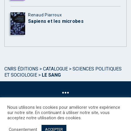
Renaud Piarroux
Sapiens et les microbes
CNRS ÉDITIONS
>
CATALOGUE
>
SCIENCES POLITIQUES
ET SOCIOLOGIE
>
LE SANG
Nous utilisons les cookies pour améliorer votre expérience
sur notre site. En continuant à utiliser notre site, vous
acceptez notre utilisation des cookies.
©CNRS EDITIONS 2025
Mentions légales
Politique des Cookies
Consentement
Consentement
Droits étrangers / Foreign rights
Qui sommes nous ?
ACCEPTER