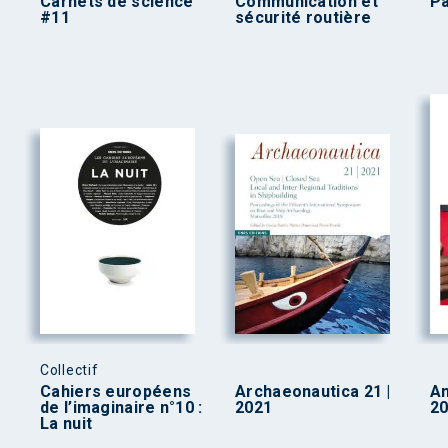
Carnets de science
Communication et
Pa
#11
sécurité routière
Collectif
Cahiers européens
Archaeonautica 21 |
A
de l’imaginaire n°10 :
2021
20
La nuit