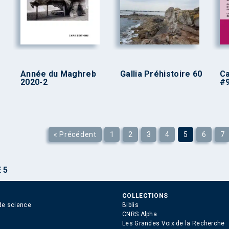
Année du Maghreb
Gallia Préhistoire 60
Ca
2020-2
#
« Précédent
1
2
3
4
5
6
7
 5
COLLECTIONS
de science
Biblis
CNRS Alpha
Les Grandes Voix de la Recherche