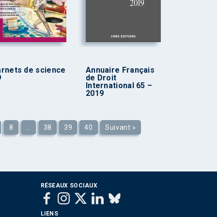
rnets de science
Annuaire Français
9
de Droit
International 65 –
2019
8
…
38
39
40
Suivant »
RÉSEAUX SOCIAUX
LIENS