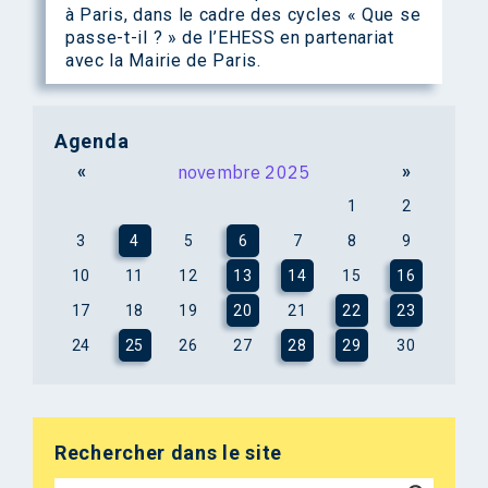
à Paris, dans le cadre des cycles « Que se
passe-t-il ? » de l’EHESS en partenariat
avec la Mairie de Paris.
Agenda
«
novembre 2025
»
1
2
3
4
5
6
7
8
9
10
11
12
13
14
15
16
17
18
19
20
21
22
23
24
25
26
27
28
29
30
Rechercher dans le site