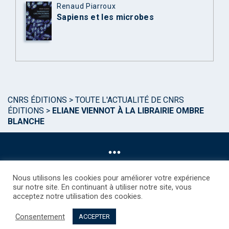
Renaud Piarroux
Sapiens et les microbes
CNRS ÉDITIONS
>
TOUTE L'ACTUALITÉ DE CNRS
ÉDITIONS
>
ELIANE VIENNOT À LA LIBRAIRIE OMBRE
BLANCHE
Nous utilisons les cookies pour améliorer votre expérience
sur notre site. En continuant à utiliser notre site, vous
acceptez notre utilisation des cookies.
©CNRS EDITIONS 2025
Mentions légales
Politique des Cookies
Consentement
Consentement
Droits étrangers / Foreign rights
Qui sommes nous ?
ACCEPTER
Contact