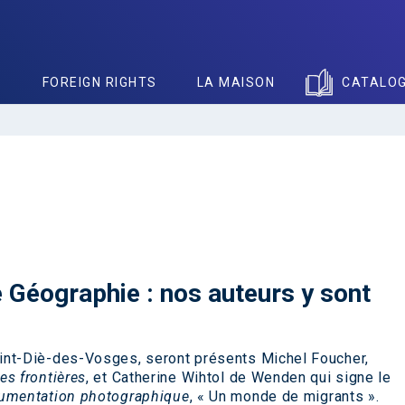
S
FOREIGN RIGHTS
LA MAISON
CATALO
e Géographie : nos auteurs y sont
aint-Diè-des-Vosges, seront présents
Michel Foucher
,
es frontières
, et
Catherine Wihtol
de Wenden qui signe le
umentation photographique
,
« Un monde de migrants ».