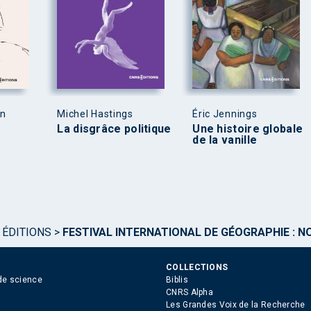
en
Michel Hastings
Éric Jennings
La disgrâce politique
Une histoire globale
de la vanille
 ÉDITIONS
>
FESTIVAL INTERNATIONAL DE GÉOGRAPHIE : 
COLLECTIONS
de science
Biblis
CNRS Alpha
Les Grandes Voix de la Recherche