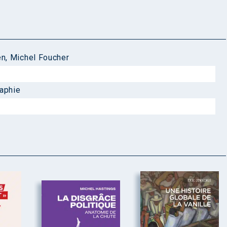
en
,
Michel Foucher
raphie