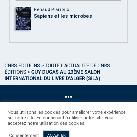
Renaud Piarroux
Sapiens et les microbes
CNRS ÉDITIONS
>
TOUTE L'ACTUALITÉ DE CNRS
ÉDITIONS
>
GUY DUGAS AU 23ÈME SALON
INTERNATIONAL DU LIVRE D’ALGER (SILA)
Nous utilisons les cookies pour améliorer votre expérience
sur notre site. En continuant à utiliser notre site, vous
acceptez notre utilisation des cookies.
©CNRS EDITIONS 2025
Mentions légales
Politique des Cookies
Consentement
Consentement
Droits étrangers / Foreign rights
Qui sommes nous ?
ACCEPTER