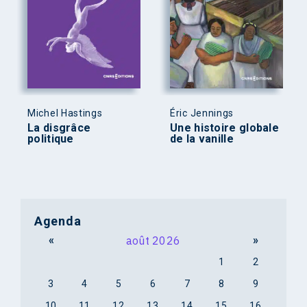
Michel Hastings
Éric Jennings
La disgrâce
Une histoire globale
politique
de la vanille
Agenda
«
août 2026
»
1
2
3
4
5
6
7
8
9
10
11
12
13
14
15
16