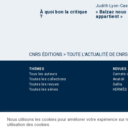
Judith Lyon-Ca
À quoi bon la critique
« Balzac nous
?
appartient »
CNRS ÉDITIONS
>
TOUTE L'ACTUALITÉ DE CNRS
THÈMES
REVUES
Tous les auteurs
Carnets 
Toutes les collections
Anatoli
Toutes les revues
Gallia
Toutes les séries
HERMÈS
Nous utilisons les cookies pour améliorer votre expérience sur no
©CNRS EDITIONS 2025
Mentions légales
Politiq
utilisation des cookies.