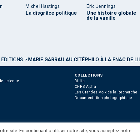
en
Michel Hastings
Éric Jennings
La disgrâce politique
Une histoire globale
de la vanille
 ÉDITIONS
>
MARIE GARRAU AU CITÉPHILO À LA FNAC DE LI
COLLECTIONS
de science
Biblis
CNRS Alpha
Les Grandes Voix de la Recherche
Documentation photographique
tre site. En continuant à utiliser notre site, vous acceptez notre
ue des Cookies
Consentement
Droits étrangers / Foreign rights
Qui