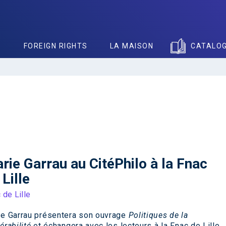
S
FOREIGN RIGHTS
LA MAISON
CATALO
rie Garrau au CitéPhilo à la Fnac
 Lille
 de Lille
e Garrau présentera son ouvrage
Politiques de la
érabilité
et échangera avec les lecteurs à la Fnac de Lille,