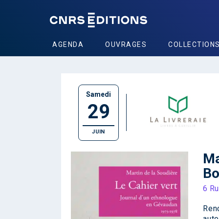
AGENDA
OUVRAGES
COLLECTION
Samedi
29
JUIN
Ma
Bo
6 Ru
Renc
auto