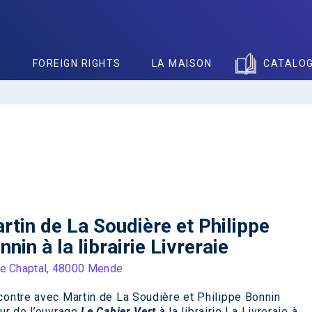
S
FOREIGN RIGHTS
LA MAISON
CATALO
rtin de La Soudière et Philippe
nnin à la librairie Livreraie
e Chaptal, 48000 Mende
ontre avec Martin de La Soudière et Philippe Bonnin
ur de l’ouvrage
Le Cahier Vert
à la librairie La Livreraie à