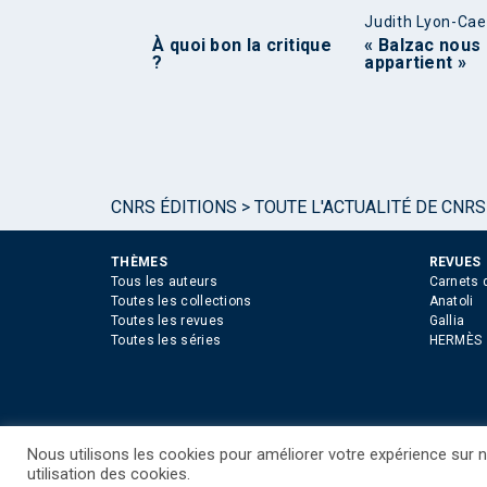
Judith Lyon-Ca
À quoi bon la critique
« Balzac nous
?
appartient »
CNRS ÉDITIONS
>
TOUTE L'ACTUALITÉ DE CNRS
THÈMES
REVUES
Tous les auteurs
Carnets 
Toutes les collections
Anatoli
Toutes les revues
Gallia
Toutes les séries
HERMÈS
Nous utilisons les cookies pour améliorer votre expérience sur no
©CNRS EDITIONS 2025
Mentions légales
Politiq
utilisation des cookies.