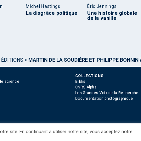
en
Michel Hastings
Éric Jennings
La disgrâce politique
Une histoire globale
de la vanille
 ÉDITIONS
>
MARTIN DE LA SOUDIÈRE ET PHILIPPE BONNIN À
COLLECTIONS
de science
Biblis
CNRS Alpha
Les Grandes Voix de la Recherche
Documentation photographique
tre site. En continuant à utiliser notre site, vous acceptez notre
ue des Cookies
Consentement
Droits étrangers / Foreign rights
Qui