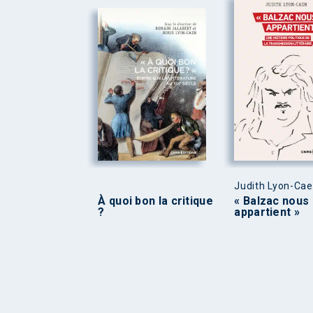
Judith Lyon-Ca
À quoi bon la critique
« Balzac nous
?
appartient »