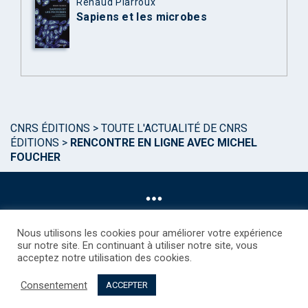
Renaud Piarroux
Sapiens et les microbes
CNRS ÉDITIONS
>
TOUTE L'ACTUALITÉ DE CNRS
ÉDITIONS
>
RENCONTRE EN LIGNE AVEC MICHEL
FOUCHER
Nous utilisons les cookies pour améliorer votre expérience
sur notre site. En continuant à utiliser notre site, vous
acceptez notre utilisation des cookies.
©CNRS EDITIONS 2025
Mentions légales
Politique des Cookies
Consentement
Consentement
Droits étrangers / Foreign rights
Qui sommes nous ?
ACCEPTER
Contact