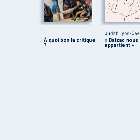
Judith Lyon-Ca
À quoi bon la critique
« Balzac nous
?
appartient »