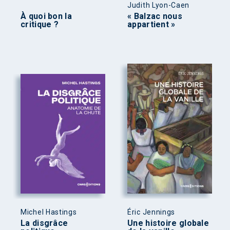
Judith Lyon-Caen
À quoi bon la
« Balzac nous
critique ?
appartient »
Michel Hastings
Éric Jennings
La disgrâce
Une histoire globale