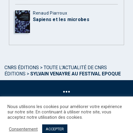
Renaud Piarroux
Sapiens et les microbes
CNRS ÉDITIONS
>
TOUTE L'ACTUALITÉ DE CNRS
ÉDITIONS
>
SYLVAIN VENAYRE AU FESTIVAL EPOQUE
Nous utilisons les cookies pour améliorer votre expérience
sur notre site. En continuant à utiliser notre site, vous
acceptez notre utilisation des cookies.
©CNRS EDITIONS 2025
Mentions légales
Politique des Cookies
Consentement
Consentement
Droits étrangers / Foreign rights
Qui sommes nous ?
ACCEPTER