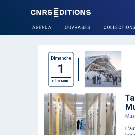
AGENDA
OUVRAGES
COLLECTION
Dimanche
1
DÉCEMBRE
Ta
Mu
Mus
L’au
tabl