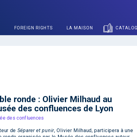
S
FOREIGN RIGHTS
LA MAISON
CATALO
ble ronde : Olivier Milhaud au
sée des confluences de Lyon
ée des confluences
teur de
Séparer et punir
,
Olivier Milhaud
, participera à une
e ronde organisée par le Musée des confluences autour