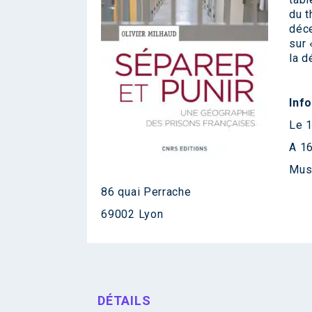
du t
déce
sur 
la d
Inf
Le 
A 1
Mus
86 quai Perrache
69002 Lyon
DÉTAILS